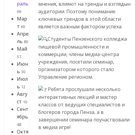
раль
мнения, влияют на тренды и взглядын
аудитории. Поэтому понимание
69
Мар
ключевых трендов в этой области
т
является важным фактором успеха.
60
Апре
Студенты Пензенского колледжа
ль
80
пищевой промышленности и
Май
коммерции, члены медиа-центра
57
учреждения, посетили семинар,
Июн
организатором которого стало
ь
30
Управление регионом.
Июл
ь
12
Ребята прослушали несколько
Авгу
интерактивных лекций и мастер
ст
10
классов от ведущих специалистов и
Сент
блогеров города Пенза, а в
ябрь
завершении семинара поучаствовали
48
в медиа игре!
Октя