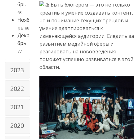
брь
Быть блогером — это не только
креатив и умение создавать контент,
63
Нояб
но и понимание текущих трендов и
рь
умение адаптироваться к
88
Дека
изменяющейся аудитории. Следить за
брь
развитием медийной сферы и
реагировать на нововведения
77
поможет успешно развиваться в этой
области.
2023
2022
2021
2020