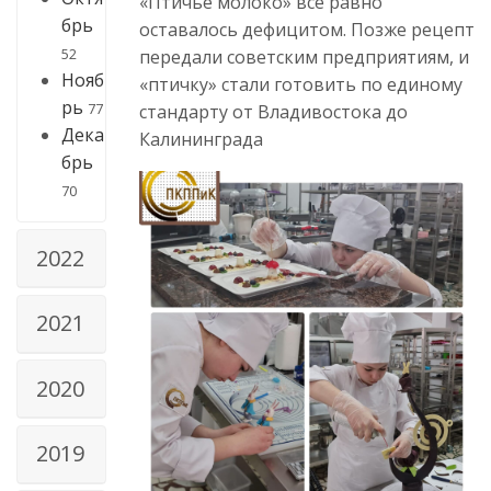
«Птичье молоко» всё равно
брь
оставалось дефицитом. Позже рецепт
52
передали советским предприятиям, и
Нояб
«птичку» стали готовить по единому
рь
77
стандарту от Владивостока до
Дека
Калининграда
брь
70
2022
2021
2020
2019