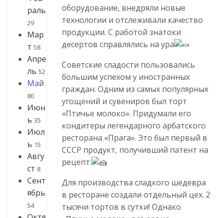
оборудование, внедряли новые
раль
технологии и отслеживали качество
29
продукции. С работой знатоки
Мар
десертов справлялись на ура
т
58
Апре
Советские сладости пользовались
ль
52
большим успехом у иностранных
Май
граждан. Одним из самых популярных
80
угощений и сувениров был торт
Июн
«Птичье молоко». Придумали его
ь
35
кондитеры легендарного арбатского
Июл
ресторана «Прага». Это был первый в
ь
15
СССР продукт, получивший патент на
Авгу
рецепт.
ст
8
Сент
Для производства сладкого шедевра
ябрь
в ресторане создали отдельный цех. 2
54
тысячи тортов в сутки! Однако
Октя