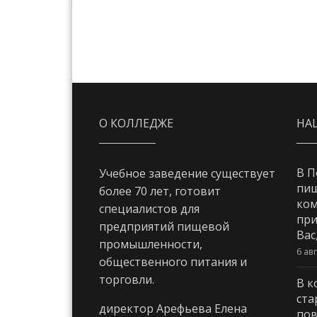
О КОЛЛЕДЖЕ
НА
В П
Учебное заведение существует
пи
более 70 лет, готовит
ком
специалистов для
при
предприятий пищевой
Вас
промышленности,
6 ав
общественного питания и
торговли.
В к
ста
директор Арефьева Елена
пов