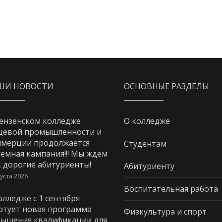
ШИ НОВОСТИ
ОСНОВНЫЕ РАЗДЕЛЫ
ензенском колледже
О колледже
щевой промышленности и
мерции продолжается
Студентам
емная кампания!!! Мы ждем
, дорогие абитуриенты!
Абитуриенту
густа 2026
Воспитательная работа
олледже с 1 сентября
ртует новая программа
Физкультура и спорт
ышения квалификации для