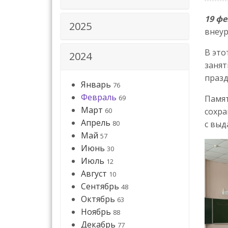
19 фе
2025
внеур
В это
2024
занят
празд
Январь
76
Февраль
69
Памят
Март
60
сохра
Апрель
80
с выд
Май
57
Июнь
30
Июль
12
Август
10
Сентябрь
48
Октябрь
63
Ноябрь
88
Декабрь
77