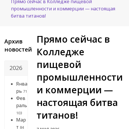
Прямо сейчас в Колледже пищевой
промышленности и коммерции — настоящая
битва титанов!
Прямо сейчас в
Архив
новостей
Колледже
пищевой
2026
промышленности
Янва
и коммерции —
рь
71
Фев
настоящая битва
раль
титанов!
103
Мар
т
84