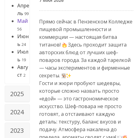
7 МАЯ 2026
Апре
ль
99
Май
Прямо сейчас в Пензенском Колледже
пищевой промышленности и
56
Июн
коммерции — настоящая битва
ь
титанов!
Здесь проходит защита
24
Июл
авторских блюд от лучших шеф-
ь
поваров города. За каждой тарелкой
19
Авгу
— часы экспериментов и фирменные
ст
секреты.
2
Гости и жюри пробуют шедевры,
которые сложно назвать просто
2025
«едой» — это гастрономическое
искусство. Шеф-повара не просто
2024
готовят, а отстаивают каждую
деталь: текстуру, баланс вкусов и
подачу. Атмосфера накалена до
2023
предела, ароматы сводят с ума!