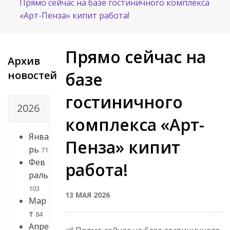
Прямо сейчас на базе гостиничного комплекса
«Арт-Пенза» кипит работа!
Прямо сейчас на
Архив
новостей
базе
гостиничного
2026
комплекса «Арт-
Янва
Пенза» кипит
рь
71
Фев
работа!
раль
103
13 МАЯ 2026
Мар
т
84
Апре