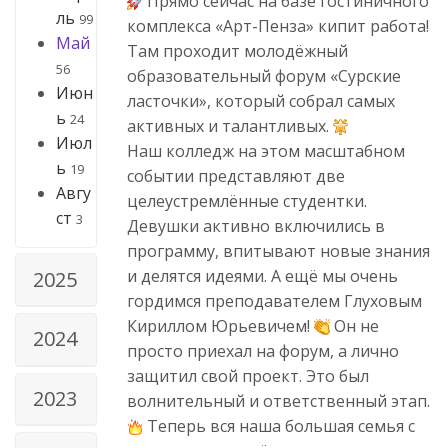
Прямо сейчас на базе гостиничного
ль
99
комплекса «Арт-Пенза» кипит работа!
Май
Там проходит молодёжный
56
образовательный форум «Сурские
Июн
ласточки», который собрал самых
ь
24
активных и талантливых.
Июл
Наш колледж на этом масштабном
ь
19
событии представляют две
Авгу
целеустремлённые студентки.
ст
3
Девушки активно включились в
программу, впитывают новые знания
и делятся идеями. А ещё мы очень
2025
гордимся преподавателем Глуховым
Кириллом Юрьевичем!
Он не
2024
просто приехал на форум, а лично
защитил свой проект. Это был
2023
волнительный и ответственный этап.
Теперь вся наша большая семья с