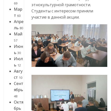
69
этнокультурной грамотности.
Мар
Студенты с интересом приняли
т
60
участие в данной акции.
Апре
ль
80
Май
57
Июн
ь
30
Июл
ь
12
Авгу
ст
10
Сент
ябрь
48
Октя
брь