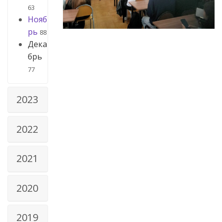
63
Нояб
рь
88
Дека
брь
77
2023
2022
2021
2020
2019