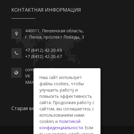
КОНТАКТНАЯ ИНФОРМАЦИЯ
440011, Пензенская область,
г. Пенза, проспект Победы, 3
+7 (8412) 42-20-69
+7 (8412) 42-20-67
commerce-college.ru
VK
Наш сайт использует
MAX
файлы cookies, чтобы
улучшить работу и
повысить эффективность
сайта. Продолжая работу с
Старая версия сайта
сайтом, вы соглашаетесь с
использованием нами
cookies и
политикой
конфиденциальности
. Если
вы не хотите, чтобы ваши