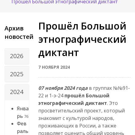
Прошёл Большой этнографический диктант
Прошёл Большой
Архив
новостей
этнографический
диктант
2026
7 НОЯБРЯ 2024
2025
07 ноября 2024 года
в группах №№91-
2024
22 и 1-э-24
прошёл Большой
этнографический диктант
. Это
Янва
просветительский проект, который
рь
76
знакомит с культурой народов,
Фев
проживающих в России, а также
раль
позволяет оценить общий уровень