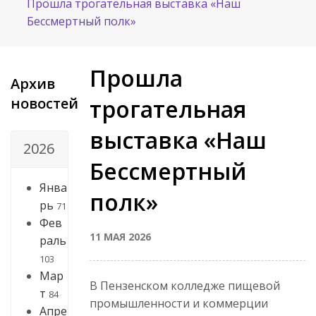
Прошла трогательная выставка «Наш
Бессмертный полк»
Прошла
Архив
новостей
трогательная
выставка «Наш
2026
Бессмертный
Янва
полк»
рь
71
Фев
11 МАЯ 2026
раль
103
Мар
В Пензенском колледже пищевой
т
84
промышленности и коммерции
Апре