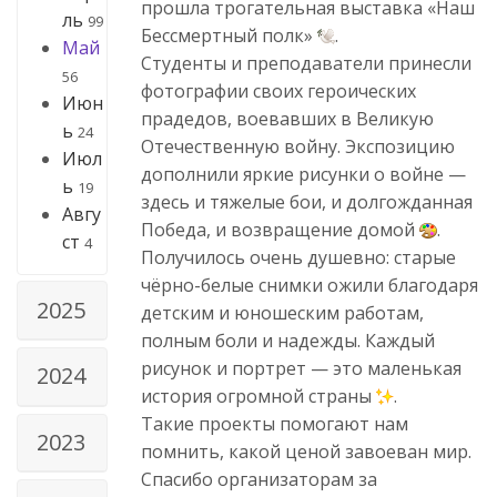
прошла трогательная выставка «Наш
ль
99
Бессмертный полк»
.
Май
Студенты и преподаватели принесли
56
фотографии своих героических
Июн
прадедов, воевавших в Великую
ь
24
Отечественную войну. Экспозицию
Июл
дополнили яркие рисунки о войне —
ь
19
здесь и тяжелые бои, и долгожданная
Авгу
Победа, и возвращение домой
.
ст
4
Получилось очень душевно: старые
чёрно-белые снимки ожили благодаря
2025
детским и юношеским работам,
полным боли и надежды. Каждый
рисунок и портрет — это маленькая
2024
история огромной страны
.
Такие проекты помогают нам
2023
помнить, какой ценой завоеван мир.
Спасибо организаторам за