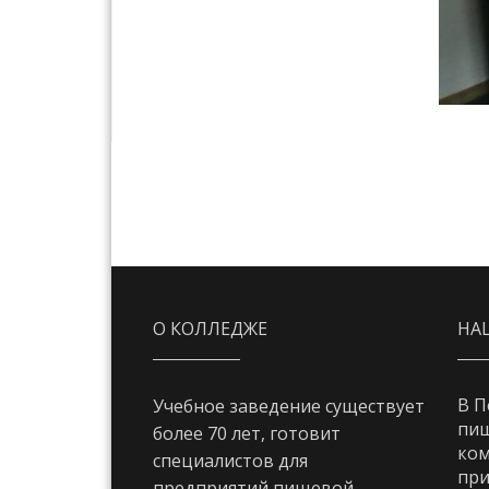
О КОЛЛЕДЖЕ
НА
В П
Учебное заведение существует
пи
более 70 лет, готовит
ком
специалистов для
при
предприятий пищевой