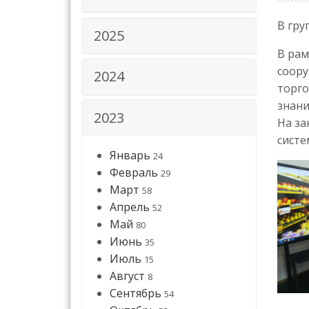
В гру
2025
В рам
соору
2024
торго
знани
2023
На за
систе
Январь
24
Февраль
29
Март
58
Апрель
52
Май
80
Июнь
35
Июль
15
Август
8
Сентябрь
54