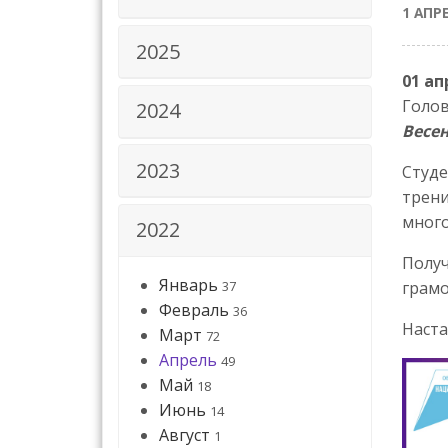
1 АПР
2025
01 ап
Голов
2024
Весе
2023
Студе
трени
много
2022
Получ
Январь
37
грамо
Февраль
36
Наста
Март
72
Апрель
49
Май
18
Июнь
14
Август
1