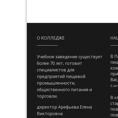
О КОЛЛЕДЖЕ
НА
В П
Учебное заведение существует
пи
более 70 лет, готовит
ком
специалистов для
при
предприятий пищевой
Вас
промышленности,
6 ав
общественного питания и
торговли.
В к
ста
директор Арефьева Елена
пов
Викторовна
пов