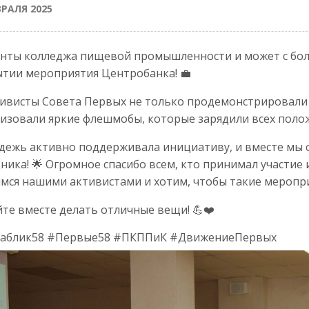
ВРАЛЯ 2025
нты колледжа пищевой промышленности и может с бол
тии мероприятия Центробанка! 💼
ивисты Совета Первых не только продемонстрировали 
изовали яркие флешмобы, которые зарядили всех поло
ежь активно поддерживала инициативу, и вместе мы 
ника! 🌟 Огромное спасибо всем, кто принимал участие
мся нашими активистами и хотим, чтобы такие меропр
те вместе делать отличные вещи! 💪❤️
паблик58 #Первые58 #ПКППиК #ДвижениеПервых