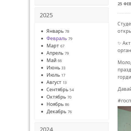
25 ФЕ
2025
Студе
Январь
откры
78
Февраль
79
✨ Акт
Март
67
орган
Апрель
79
Май
66
Молод
Июнь
33
празд
Июль
17
горди
Август
13
Давай
Сентябрь
54
Октябрь
70
#гос
Ноябрь
86
Декабрь
76
2024