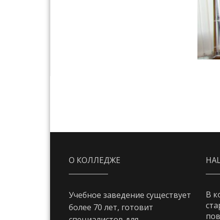
О КОЛЛЕДЖЕ
НА
В к
Учебное заведение существует
ста
более 70 лет, готовит
пов
специалистов для