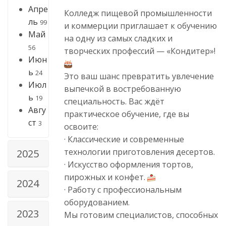
Апре
Колледж пищевой промышленности
ль
99
и коммерции приглашает к обучению
Май
на одну из самых сладких и
56
творческих профессий — «Кондитер»!
Июн
ь
24
Это ваш шанс превратить увлечение
Июл
выпечкой в востребованную
ь
19
специальность. Вас ждёт
Авгу
практическое обучение, где вы
ст
3
освоите:
· Классические и современные
технологии приготовления десертов.
2025
· Искусство оформления тортов,
пирожных и конфет.
2024
· Работу с профессиональным
оборудованием.
2023
Мы готовим специалистов, способных