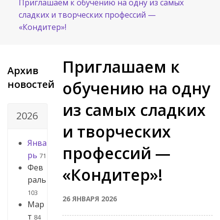
Приглашаем к обучению на одну из самых
сладких и творческих профессий —
«Кондитер»!
Приглашаем к
Архив
новостей
обучению на одну
из самых сладких
2026
и творческих
Янва
профессий —
рь
71
Фев
«Кондитер»!
раль
103
26 ЯНВАРЯ 2026
Мар
т
84