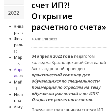
счет ИП?!
2022
Открытие
расчетного счета»
Янва
рь
37
Фев
4 АПРЕЛЯ 2022
раль
36
04 апреля 2022 года
педагогом
Мар
колледжа Краснощековой Светланой
т
72
Александровной проведен
Апре
практический семинар для
ль
49
обучающихся по специальности
Май
Коммерция по отраслям на тему
18
«Нужен ли расчетный счет ИП?!
Июн
Открытие расчетного счета»
.
ь
14
Авгу
Получение гражданином статуса ИП