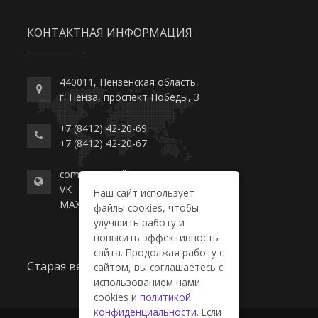
КОНТАКТНАЯ ИНФОРМАЦИЯ
440011, Пензенская область,
г. Пенза, проспект Победы, 3
+7 (8412) 42-20-69
+7 (8412) 42-20-67
commerce-college.ru
VK
Наш сайт использует
MAX
файлы cookies, чтобы
улучшить работу и
повысить эффективность
сайта. Продолжая работу с
Старая версия сайта
сайтом, вы соглашаетесь с
использованием нами
cookies и
политикой
конфиденциальности
. Если