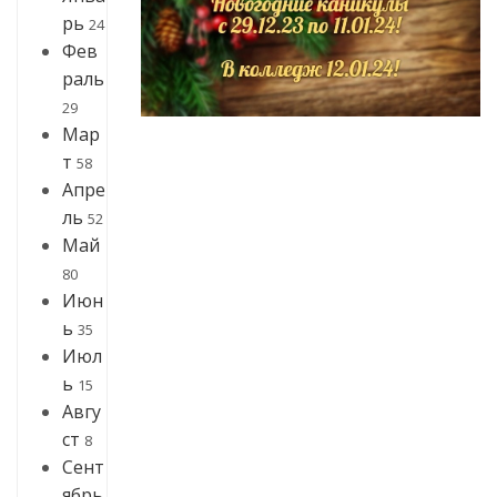
рь
24
Фев
раль
29
Мар
т
58
Апре
ль
52
Май
80
Июн
ь
35
Июл
ь
15
Авгу
ст
8
Сент
ябрь