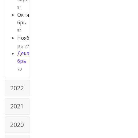
54
Октя
брь
52
Нояб
рь
77
Дека
брь
70
2022
2021
2020