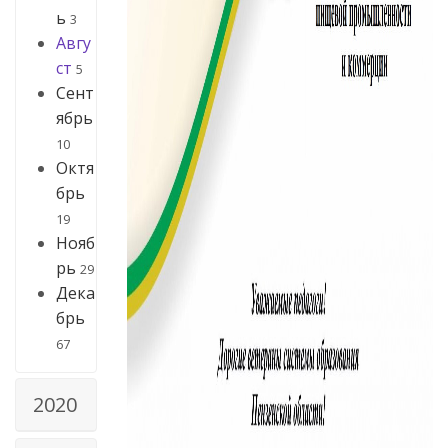
ь
3
Авгу
ст
5
Сент
ябрь
10
Октя
брь
19
Нояб
рь
29
Дека
брь
67
2020