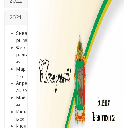
2022
2021
Янва
рь
38
Фев
раль
45
Мар
т
43
Апре
ль
50
Май
44
Июн
ь
20
Июл