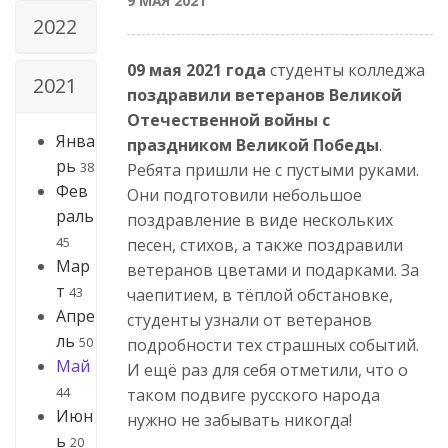
9 МАЯ 2021
2022
09 мая 2021 года
студенты колледжа
2021
поздравили ветеранов Великой
Отечественной войны с
Янва
праздником Великой Победы
.
рь
38
Ребята пришли не с пустыми руками.
Фев
Они подготовили небольшое
раль
поздравление в виде нескольких
45
песен, стихов, а также поздравили
Мар
ветеранов цветами и подарками. За
т
43
чаепитием, в тёплой обстановке,
Апре
студенты узнали от ветеранов
ль
50
подробности тех страшных событий.
Май
И ещё раз для себя отметили, что о
44
таком подвиге русского народа
Июн
нужно не забывать никогда!
ь
20