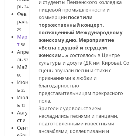
и студенты Пензенского колледжа
рь
24
пищевой промышленности и
Фев
коммерции
посетили
раль
торжественный концерт,
29
посвященный Международному
Мар
женскому дню. Мероприятие
т
58
«Весна с душой и сердцем
Апре
женским…»
состоялось в Центре
ль
52
культуры и досуга (ДК им. Кирова). Со
Май
сцены звучали песни и стихи с
80
признаниями в любви и
Июн
благодарностью
ь
35
представительницам прекрасного
Июл
пола.
ь
15
Зрители с удовольствием
Авгу
насладились песнями и танцами,
ст
8
подготовленными известными
Сент
ансамблями, коллективами и
ябрь