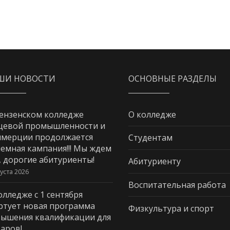
ШИ НОВОСТИ
ОСНОВНЫЕ РАЗДЕЛЫ
ензенском колледже
О колледже
щевой промышленности и
мерции продолжается
Студентам
емная кампания!!! Мы ждем
, дорогие абитуриенты!
Абитуриенту
густа 2026
Воспитательная работа
олледже с 1 сентября
ртует новая программа
Физкультура и спорт
ышения квалификации для
аров!