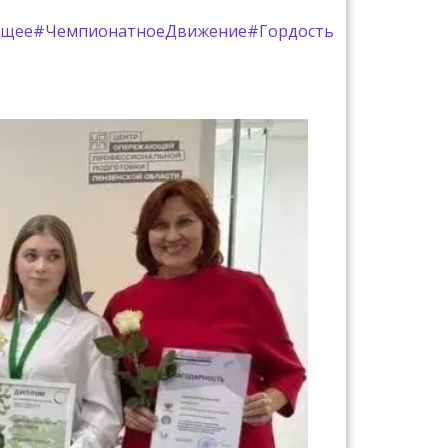
ущее
#ЧемпионатноеДвижение
#Гордость