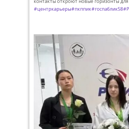
контакты откроют новые горизонты для
#центркарьеры
#пкппик
#госпаблик58
#Р