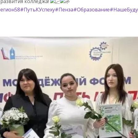
 развития колледжа!
егион58
#ПутьКУспеху
#Пенза
#Образование
#НашеБуд