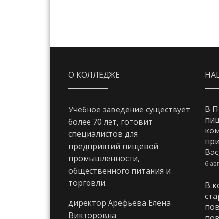
О КОЛЛЕДЖЕ
НА
В П
Учебное заведение существует
пи
более 70 лет, готовит
ком
специалистов для
при
предприятий пищевой
Вас
промышленности,
6 ав
общественного питания и
торговли.
В к
ста
директор Арефьева Елена
пов
Викторовна
пов