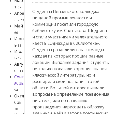
Мар
т
67
Студенты Пензенского колледжа
Апре
пищевой промышленности и
ль
79
коммерции посетили городскую
Май
библиотеку им. Салтыкова-Щедрина
66
и стали участниками увлекательного
Июн
квеста: «Однажды в библиотеке».
ь
33
Студенты разделились на команды,
Июл
каждая из которых прошла разные
ь
17
локации. Выполняя задания, студенты
Авгу
не только показали хорошие знания
ст
13
классической литературы, но и
Сент
расширили свои познания в этой
ябрь
области. Большой интерес вызвали
54
вопросы на определение псевдонима
Октя
писателя, или по названию
брь
произведения нарисовать обложку
70
для книги, найти автора поэтических