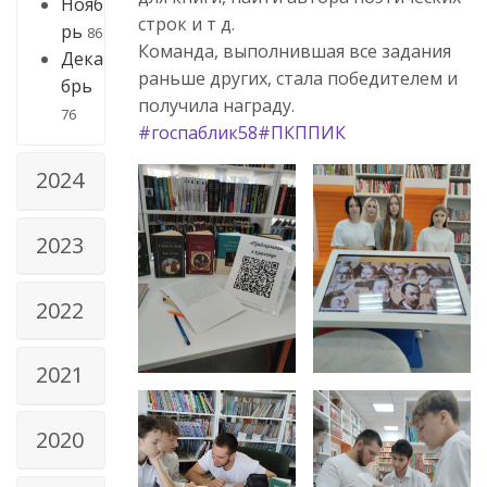
Нояб
строк и т д.
рь
86
Команда, выполнившая все задания
Дека
раньше других, стала победителем и
брь
получила награду.
76
#госпаблик58
#ПКППИК
2024
2023
2022
2021
2020