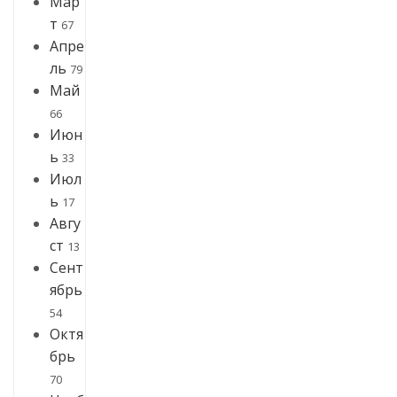
Мар
т
67
Апре
ль
79
Май
66
Июн
ь
33
Июл
ь
17
Авгу
ст
13
Сент
ябрь
54
Октя
брь
70