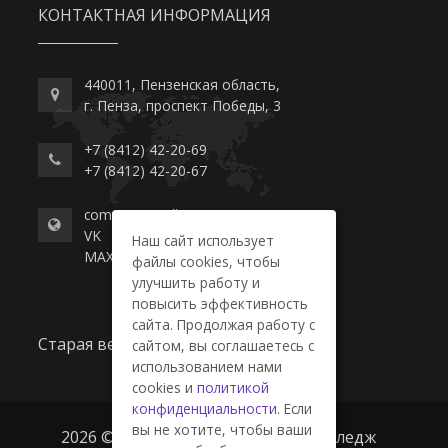
КОНТАКТНАЯ ИНФОРМАЦИЯ
440011, Пензенская область,
г. Пенза, проспект Победы, 3
+7 (8412) 42-20-69
+7 (8412) 42-20-67
commerce-college.ru
VK
Наш сайт использует
MAX
файлы cookies, чтобы
улучшить работу и
повысить эффективность
сайта. Продолжая работу с
Старая версия сайта
сайтом, вы соглашаетесь с
использованием нами
cookies и
политикой
конфиденциальности
. Если
вы не хотите, чтобы ваши
2026 © ГАПОУ ПО "Пензенский колледж