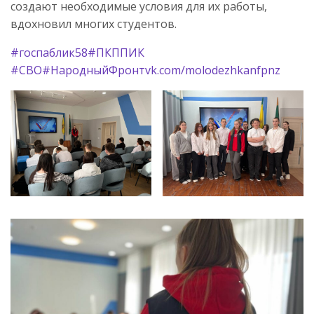
создают необходимые условия для их работы,
вдохновил многих студентов.
#госпаблик58
#ПКППИК
#СВО
#НародныйФронт
vk.com/molodezhkanfpnz