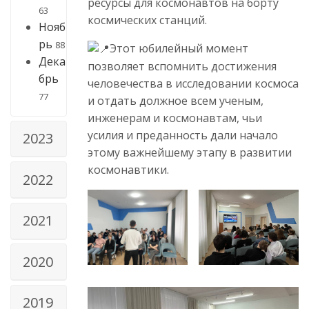
ресурсы для космонавтов на борту
63
космических станций.
Нояб
рь
88
Этот юбилейный момент
Дека
позволяет вспомнить достижения
брь
человечества в исследовании космоса
77
и отдать должное всем ученым,
инженерам и космонавтам, чьи
усилия и преданность дали начало
2023
этому важнейшему этапу в развитии
космонавтики.
2022
2021
2020
2019