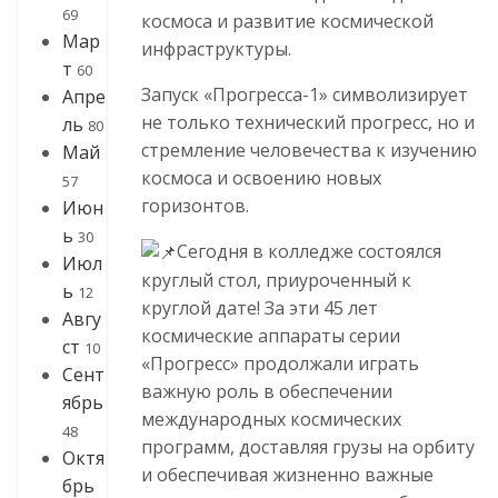
69
космоса и развитие космической
Мар
инфраструктуры.
т
60
Запуск «Прогресса-1» символизирует
Апре
не только технический прогресс, но и
ль
80
стремление человечества к изучению
Май
космоса и освоению новых
57
горизонтов.
Июн
ь
30
Сегодня в колледже состоялся
Июл
круглый стол, приуроченный к
ь
12
круглой дате! За эти 45 лет
Авгу
космические аппараты серии
ст
10
«Прогресс» продолжали играть
Сент
важную роль в обеспечении
ябрь
международных космических
48
программ, доставляя грузы на орбиту
Октя
и обеспечивая жизненно важные
брь