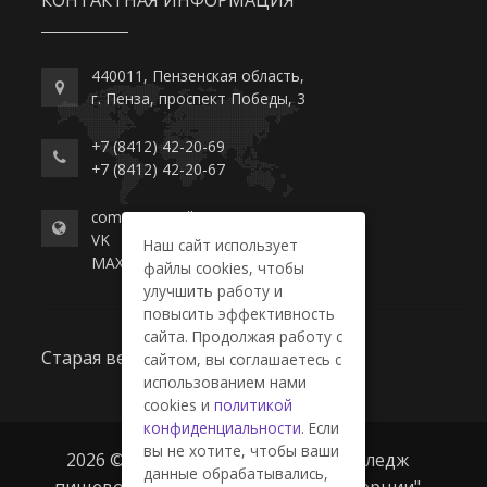
КОНТАКТНАЯ ИНФОРМАЦИЯ
440011, Пензенская область,
г. Пенза, проспект Победы, 3
+7 (8412) 42-20-69
+7 (8412) 42-20-67
commerce-college.ru
VK
Наш сайт использует
MAX
файлы cookies, чтобы
улучшить работу и
повысить эффективность
сайта. Продолжая работу с
Старая версия сайта
сайтом, вы соглашаетесь с
использованием нами
cookies и
политикой
конфиденциальности
. Если
вы не хотите, чтобы ваши
2026 © ГАПОУ ПО "Пензенский колледж
данные обрабатывались,
пищевой промышленности и коммерции"