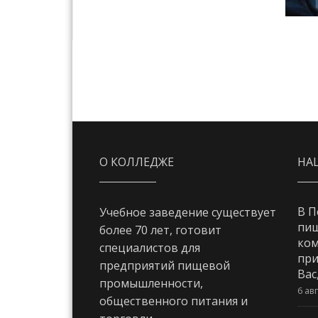
О КОЛЛЕДЖЕ
НА
В П
Учебное заведение существует
пи
более 70 лет, готовит
ком
специалистов для
при
предприятий пищевой
Вас
промышленности,
6 ав
общественного питания и