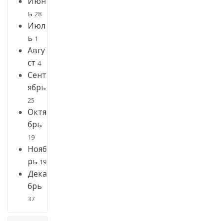
Июн
ь
28
Июл
ь
1
Авгу
ст
4
Сент
ябрь
25
Октя
брь
19
Нояб
рь
19
Дека
брь
37