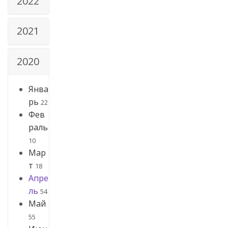
2022
2021
2020
Янва
рь
22
Фев
раль
10
Мар
т
18
Апре
ль
54
Май
55