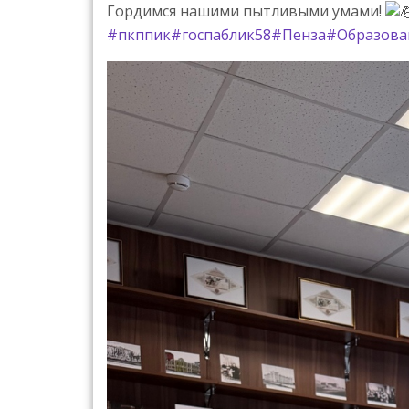
Гордимся нашими пытливыми умами!
#пкппик
#госпаблик58
#Пенза
#Образова