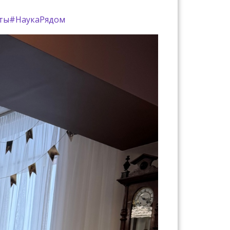
ты
#НаукаРядом