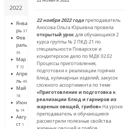
22 НОЯБРЯ 2022
2022
22 ноября 2022 года
преподаватель
Янва
Аносова Ольга Юрьевна провела
рь
37
открытый урок
для обучающихся 2
Фев
курса группы № 2 ПКД-21 по
раль
специальности Поварское и
36
кондитерское дело по МДК 02.02
Мар
Процессы приготовления,
т
72
подготовки к реализации горячих
Апре
блюд, кулинарных изделий, закусок
ль
49
сложного ассортимента по теме
Май
«Приготовление и подготовка к
18
реализации блюд и гарниров из
Июн
жареных овощей, грибов»
.На уроке
ь
14
преподаватель и обучающиеся
Авгу
рассмотрели полезные свойства
ст
1
жареных овощей и грибов,