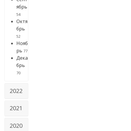
ябрь
54
Октя
брь
52
Нояб
рь
77
Дека
брь
70
2022
2021
2020