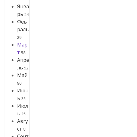
Янва
рь
24
Фев
раль
29
Мар
т
58
Апре
ль
52
Май
80
Июн
ь
35
Июл
ь
15
Авгу
ст
8
Сент