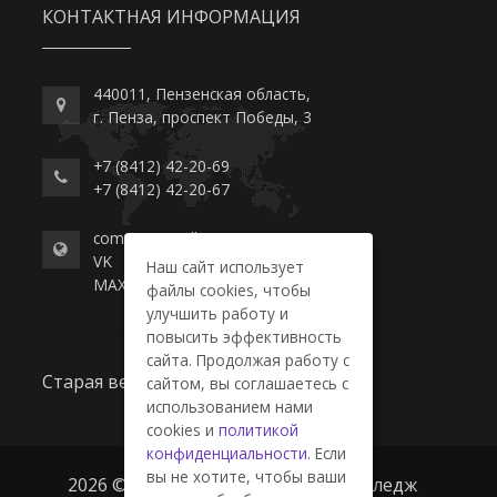
КОНТАКТНАЯ ИНФОРМАЦИЯ
440011, Пензенская область,
г. Пенза, проспект Победы, 3
+7 (8412) 42-20-69
+7 (8412) 42-20-67
commerce-college.ru
VK
Наш сайт использует
MAX
файлы cookies, чтобы
улучшить работу и
повысить эффективность
сайта. Продолжая работу с
Старая версия сайта
сайтом, вы соглашаетесь с
использованием нами
cookies и
политикой
конфиденциальности
. Если
вы не хотите, чтобы ваши
2026 © ГАПОУ ПО "Пензенский колледж