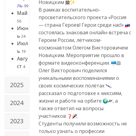
Новицким
ль
99
В рамках воспитательно-
Май
просветительского проекта «Россия
56
— страна Героев! Герои среди нас!»
Июн
состоялась знаковая онлайн-встреча с
ь
24
Героем России, лётчиком-
Июл
космонавтом Олегом Викторовичем
ь
19
Новицким. Мероприятие прошло в
Авгу
формате видеоконференции.
ст
4
Олег Викторович поделился
уникальными воспоминаниями о
2025
своих космических полётах
,
рассказал о подготовке к миссиям,
жизни и работе на орбите
, а
2024
также ответил на вопросы
участников
.
2023
Студенты получили возможность не
только узнать о профессии