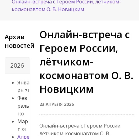
Онлайн-встреча с Героем России, лётчиком-
космонавтом О. В. Новицким
Онлайн-встреча с
Архив
новостей
Героем России,
лётчиком-
2026
космонавтом О. В.
Янва
Новицким
рь
71
Фев
23 АПРЕЛЯ 2026
раль
103
Мар
Онлайн-встреча с Героем России,
т
84
лётчиком-космонавтом О. В.
Апре