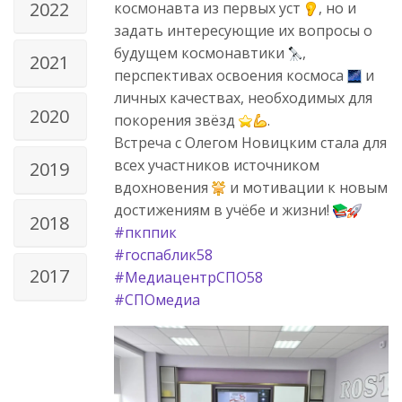
2022
космонавта из первых уст
, но и
задать интересующие их вопросы о
будущем космонавтики
,
2021
перспективах освоения космоса
и
личных качествах, необходимых для
2020
покорения звёзд
.
Встреча с Олегом Новицким стала для
всех участников источником
2019
вдохновения
и мотивации к новым
достижениям в учёбе и жизни!
2018
#пкппик
#госпаблик58
2017
#МедиацентрСПО58
#СПОмедиа