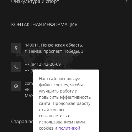
Физкультура и спорт
КОНТАКТНАЯ ИНФОРМАЦИЯ
440011, Пензенская область,
г. Пенза, проспект Победы, 3
+7 (8412) 42-20-69
+7 (8412) 42-20-67
Наш сайт использует
commerce-college.ru
файлы cookies, чтобы
VK
улучшить работу и
MAX
повысить эффективность
сайта. Продолжая работу
с сайтом, вы
соглашаетесь с
Старая версия сайта
использованием нами
cookies и
политикой