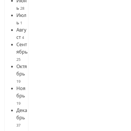
Июн
ь
28
Июл
ь
1
Авгу
ст
4
Сент
ябрь
25
Октя
брь
19
Ноя
брь
19
Дека
брь
37