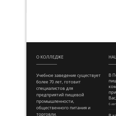
О КОЛЛЕДЖЕ
НА
В П
Учебное заведение существует
пи
более 70 лет, готовит
ком
специалистов для
при
предприятий пищевой
Вас
промышленности,
6 ав
общественного питания и
торговли.
В к