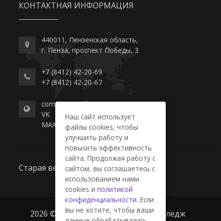
КОНТАКТНАЯ ИНФОРМАЦИЯ
440011, Пензенская область,
г. Пенза, проспект Победы, 3
+7 (8412) 42-20-69
+7 (8412) 42-20-67
commerce-college.ru
VK
Наш сайт использует
MAX
файлы cookies, чтобы
улучшить работу и
повысить эффективность
сайта. Продолжая работу с
Старая версия сайта
сайтом, вы соглашаетесь с
использованием нами
cookies и
политикой
конфиденциальности
. Если
вы не хотите, чтобы ваши
2026 © ГАПОУ ПО "Пензенский колледж
данные обрабатывались,