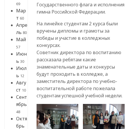
69
Государственного флага и исполнения
Мар
гимна Российской Федерации.
т
60
На линейке студентам 2 курса были
Апре
вручены дипломы и грамоты за
ль
80
победы и участие в колледжных
Май
конкурсах.
57
Советник директора по воспитанию
Июн
рассказала ребятам какие
ь
30
знаменательные даты и конкурсы
Июл
будут проходить в колледже, а
ь
12
заместитель директора по учебно-
Авгу
воспитательной работе пожелала
ст
10
студентам успешной учебной недели.
Сент
ябрь
48
Октя
брь