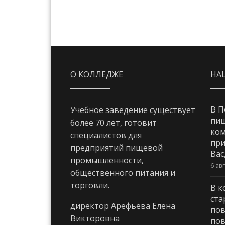
О КОЛЛЕДЖЕ
НА
В П
Учебное заведение существует
пи
более 70 лет, готовит
ком
специалистов для
при
предприятий пищевой
Вас
промышленности,
6 ав
общественного питания и
торговли.
В к
ста
директор Арефьева Елена
пов
Викторовна
пов