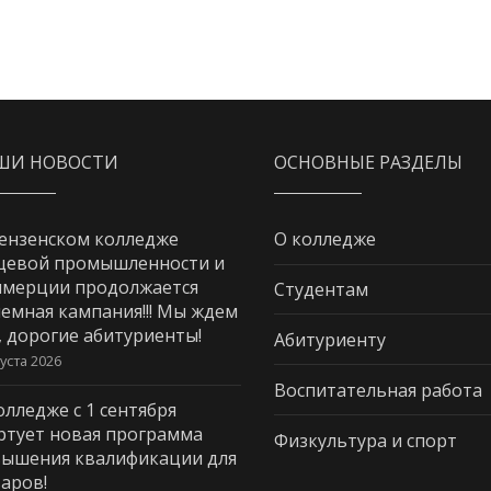
ШИ НОВОСТИ
ОСНОВНЫЕ РАЗДЕЛЫ
ензенском колледже
О колледже
щевой промышленности и
мерции продолжается
Студентам
емная кампания!!! Мы ждем
, дорогие абитуриенты!
Абитуриенту
густа 2026
Воспитательная работа
олледже с 1 сентября
ртует новая программа
Физкультура и спорт
ышения квалификации для
аров!