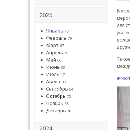
В кол
2025
мероп
для с
Январь
78
увлек
Февраль
79
волше
Март
67
друж
Апрель
79
Такое
Май
66
между
Июнь
33
Июль
17
#госп
Август
13
Сентябрь
54
Октябрь
70
Ноябрь
86
Декабрь
76
2024