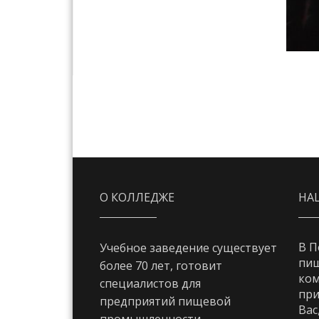
О КОЛЛЕДЖЕ
НА
В П
Учебное заведение существует
пи
более 70 лет, готовит
ком
специалистов для
при
предприятий пищевой
Вас