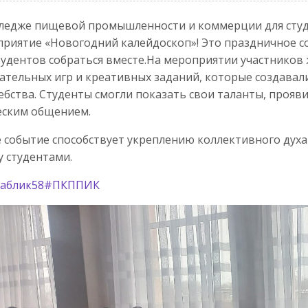
ледже пищевой промышленности и коммерции для сту
риятие «Новогодний калейдоскоп»! Это праздничное 
тудентов собраться вместе.На мероприятии участников
ательных игр и креативных заданий, которые создавал
бства. Студенты смогли показать свои таланты, прояв
еским общением.
 событие способствует укреплению коллективного ду
 студентами.
аблик58
#ПКППИК