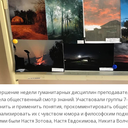
ершение недели гуманитарных дисциплин преподавател
ла общественный смотр знаний. Участвовали группы 7-Т
нить и применить понятия, прокомментировать общест
ализировать их с чувством юмора и философским подхо
ми были Настя Зотова, Настя Евдокимова, Никита Волч