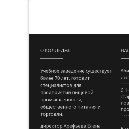
О КОЛЛЕДЖЕ
НА
Аби
Учебное заведение существует
3 ав
более 70 лет, готовит
специалистов для
С 1
предприятий пищевой
ста
промышленности,
пов
общественного питания и
про
торговли.
3 ав
директор Арефьева Елена
В н