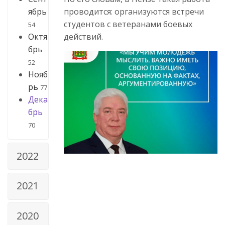
проводится: организуются встречи
ябрь
студентов с ветеранами боевых
54
действий.
Октя
брь
52
Нояб
рь
77
Дека
брь
70
2022
2021
2020