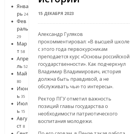
Янва
15 ДЕКАБРЯ 2023
рь
24
Фев
раль
Александр Гуляков
29
прокомментировал: «В высшей школе
Мар
с этого года первокурсникам
т
58
преподается курс «Основы российской
Апре
государственности». Как подчеркнул
ль
52
Владимир Владимирович, история
Май
должна быть правдивой, а не
80
обслуживать чьи-то интересы».
Июн
ь
35
Ректор ПГУ отметил важность
Июл
позиций главы государства о
ь
15
необходимости патриотического
Авгу
воспитания молодежи.
ст
8
По его словам, в Пензе такая работа
Сент