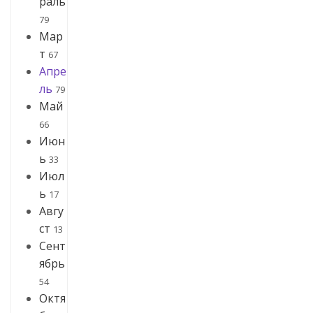
раль
79
Мар
т
67
Апре
ль
79
Май
66
Июн
ь
33
Июл
ь
17
Авгу
ст
13
Сент
ябрь
54
Октя