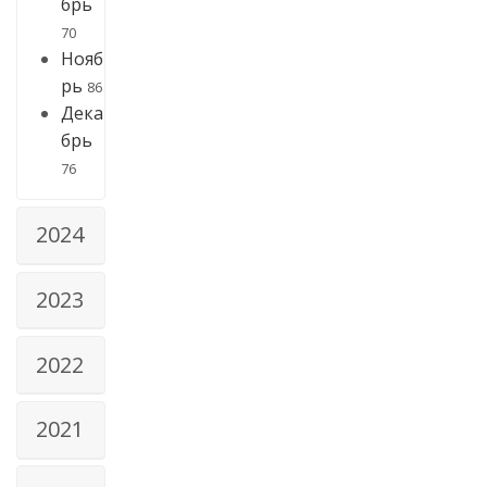
брь
70
Нояб
рь
86
Дека
брь
76
2024
2023
2022
2021