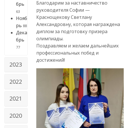
Благодарим за наставничество
брь
руководителя Софии —
63
Краснощекову Светлану
Нояб
Александровну, которая награждена
рь
88
диплом за подготовку призера
Дека
олимпиады.
брь
Поздравляем и желаем дальнейших
77
профессиональных побед и
достижений!
2023
2022
2021
2020