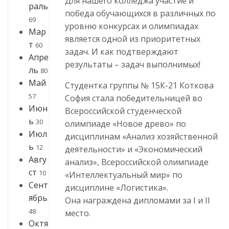
Для нашего колледжа участие и
раль
победа обучающихся в различных по
69
уровню конкурсах и олимпиадах
Мар
является одной из приоритетных
т
60
задач. И как подтверждают
Апре
результаты – задач выполнимых!
ль
80
Май
Студентка группы № 15К-21 Коткова
57
София стала победительницей во
Июн
Всероссийской студенческой
ь
30
олимпиаде «Новое древо» по
Июл
дисциплинам «Анализ хозяйственной
ь
12
деятельности» и «Экономический
Авгу
анализ», Всероссийской олимпиаде
ст
10
«Интеллектуальный мир» по
Сент
дисциплине «Логистика».
ябрь
Она награждена дипломами за I и II
48
место.
Октя