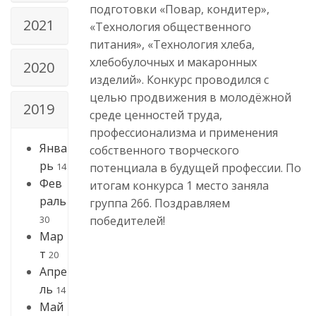
подготовки «Повар, кондитер»,
2021
«Технология общественного
питания», «Технология хлеба,
хлебобулочных и макаронных
2020
изделий». Конкурс проводился с
целью продвижения в молодёжной
2019
среде ценностей труда,
профессионализма и применения
Янва
собственного творческого
рь
14
потенциала в будущей профессии. По
Фев
итогам конкурса 1 место заняла
раль
группа 266. Поздравляем
30
победителей!
Мар
т
20
Апре
ль
14
Май