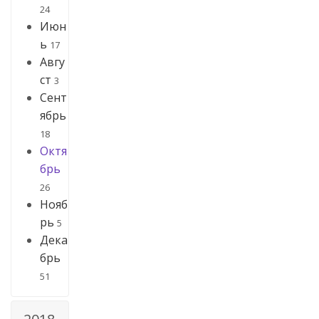
24
Июн
ь
17
Авгу
ст
3
Сент
ябрь
18
Октя
брь
26
Нояб
рь
5
Дека
брь
51