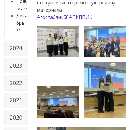
Нояб
выступление и грамотную подачу
рь
86
материала.
Дека
#госпаблик58
#ПКППИК
брь
76
2024
2023
2022
2021
2020