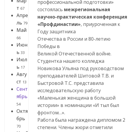
Мар
профессиональной подготовки»
т
67
состоялась
межрегиональная
Апре
научно-практическая конференция
ль
79
«Профдинастии»
, приуроченная к
Май
Году защитника
66
Отечества в России и 80-летию
Июн
Победы в
ь
33
Великой Отечественной войне.
Июл
Студентка нашего колледжа
ь
17
Новикова Ульяна под руководством
Авгу
преподавателей Шитовой Т.В. и
ст
13
Быстровой Т.С. представила
Сент
исследовательскую работу
ябрь
«Маленькая женщина в большой
54
истории» в номинации «И тыл был
Октя
фронтом…».
брь
Работа была награждена дипломом 2
70
степени. Члены жюри отметили