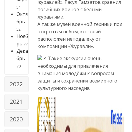
журавлей». Расул Гамзатов сравнил
54
погибших воинов с белыми
Октя
журавлями.
брь
А также музей военной техники под
52
открытым небом, который
Нояб
расположен неподалеку от
рь
77
композиции «Журавли».
Дека
Такие экскурсии очень
брь
необходимы для привлечения
70
внимания молодёжи к вопросам
защиты и сохранения всемирного
2022
культурного наследия.
2021
2020