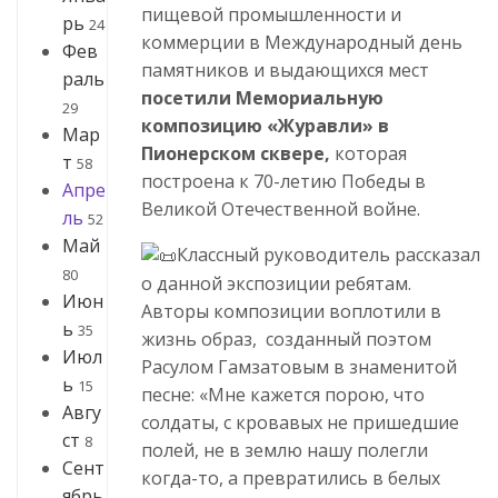
пищевой промышленности и
рь
24
коммерции в Международный день
Фев
памятников и выдающихся мест
раль
посетили Мемориальную
29
композицию «Журавли» в
Мар
Пионерском сквере,
которая
т
58
построена к 70-летию Победы в
Апре
Великой Отечественной войне.
ль
52
Май
Классный руководитель рассказал
80
о данной экспозиции ребятам.
Июн
Авторы композиции воплотили в
ь
35
жизнь образ, созданный поэтом
Июл
Расулом Гамзатовым в знаменитой
ь
15
песне: «Мне кажется порою, что
Авгу
солдаты, с кровавых не пришедшие
ст
8
полей, не в землю нашу полегли
Сент
когда-то, а превратились в белых
ябрь