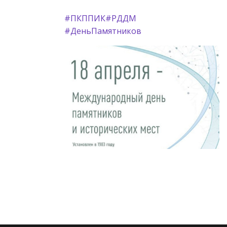
#ПКППИК
#РДДМ
#ДеньПамятников