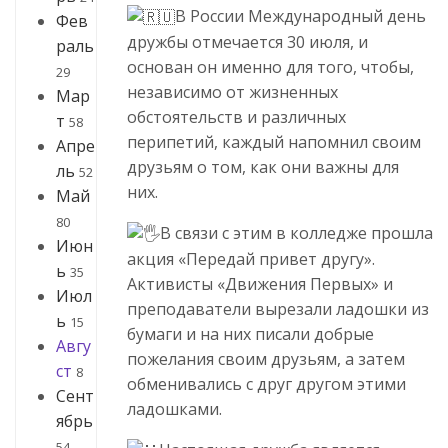
В России Международный день
Фев
дружбы отмечается 30 июля, и
раль
основан он именно для того, чтобы,
29
независимо от жизненных
Мар
обстоятельств и различных
т
58
перипетий, каждый напомнил своим
Апре
друзьям о том, как они важны для
ль
52
них.
Май
80
В связи с этим в колледже прошла
Июн
акция «Передай привет другу».
ь
35
Активисты «Движения Первых» и
Июл
преподаватели вырезали ладошки из
ь
15
бумаги и на них писали добрые
Авгу
пожелания своим друзьям, а затем
ст
8
обменивались с друг другом этими
Сент
ладошками.
ябрь
54