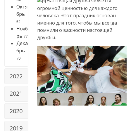
Настоящая дружба является
Октя
огромной ценностью для каждого
брь
человека. Этот праздник основан
52
именно для того, чтобы мы всегда
Нояб
помнили о важности настоящей
рь
77
дружбы.
Дека
брь
70
2022
2021
2020
2019