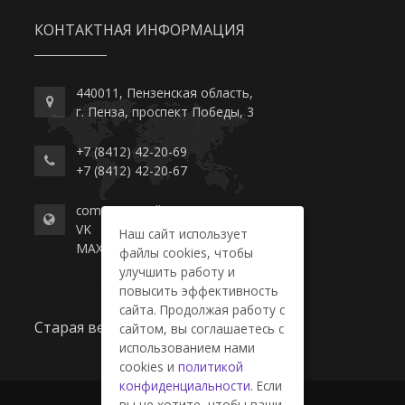
КОНТАКТНАЯ ИНФОРМАЦИЯ
440011, Пензенская область,
г. Пенза, проспект Победы, 3
+7 (8412) 42-20-69
+7 (8412) 42-20-67
commerce-college.ru
VK
Наш сайт использует
MAX
файлы cookies, чтобы
улучшить работу и
повысить эффективность
сайта. Продолжая работу с
Старая версия сайта
сайтом, вы соглашаетесь с
использованием нами
cookies и
политикой
конфиденциальности
. Если
вы не хотите, чтобы ваши