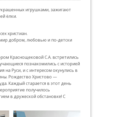
, украшенных игрушками, зажигают
ей ёлки.
сех христиан.
т мир добром, любовью и по-детски
ором Краснощековой С.А. встретились
бучающиеся познакомились с историей
я на Руси, и с интересом окунулись в
рины. Рождество Христово —
да. Каждый старается в этот день
Мероприятие получилось
ием в дружеской обстановке! С