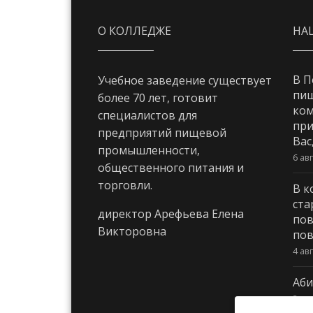
О КОЛЛЕДЖЕ
НА
В П
Учебное заведение существует
пи
более 70 лет, готовит
ком
специалистов для
при
предприятий пищевой
Вас
промышленности,
6 ав
общественного питания и
торговли.
В к
ста
директор Арефьева Елена
пов
Викторовна
пов
4 ав
Аби
3 ав