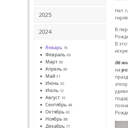
Нет т
2025
гирля
В пер
2024
Рожде
В это
Январь
76
искре
Февраль
69
Март
60
06 ян
Апрель
80
на
ро
Май
57
празд
Июнь
30
эпоху
Июль
12
удиви
Август
10
подар
Сентябрь
48
позна
Октябрь
63
Рожде
Ноябрь
88
Декабрь
77