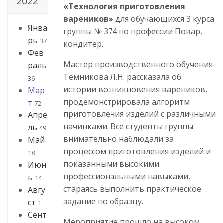
2022
«Технология приготовления
вареников»
для обучающихся 3 курса
Янва
группы № 374 по профессии Повар,
рь
37
кондитер.
Фев
Мастер производственного обучения
раль
Темникова Л.Н. рассказала об
36
истории возникновения вареников,
Мар
продемонстрировала алгоритм
т
72
приготовления изделий с различными
Апре
начинками. Все студенты группы
ль
49
внимательно наблюдали за
Май
процессом приготовления изделий и
18
показанными высокими
Июн
профессиональными навыками,
ь
14
стараясь выполнить практическое
Авгу
задание по образцу.
ст
1
Сент
Мероприятие прошло на высоком