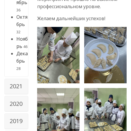
ябрь
профессиональном уровне.
36
Октя
Желаем дальнейших успехов!
брь
32
Нояб
рь
46
Дека
брь
28
2021
2020
2019