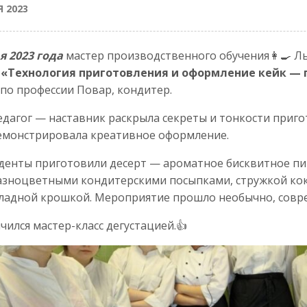
Я 2023
я 2023 года
мастер производственного обучения👩‍🍳 Л
 «Технология приготовления и оформление кейк — 
 по профессии Повар, кондитер.
едагог — наставник раскрыла секреты и тонкости приго
емонстрировала креативное оформление.
денты приготовили десерт — ароматное бисквитное пи
азноцветными кондитерскими посыпками, стружкой ко
адной крошкой. Мероприятие прошло необычно, совре
чился мастер-класс дегустацией.👍