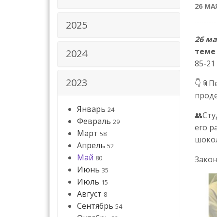
26 МА
2025
26 ма
теме
2024
85-21
2023
👇📎П
прод
Январь
24
👥Сту
Февраль
29
его р
Март
58
шокол
Апрель
52
Май
80
Закон
Июнь
35
Июль
15
Август
8
Сентябрь
54