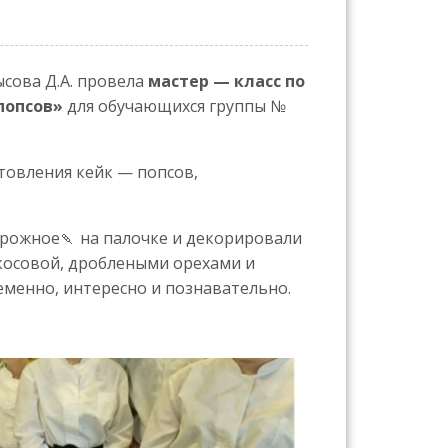
ысова Д.А. провела
мастер — класс по
попсов»
для обучающихся группы №
товления кейк — попсов,
рожное🍡 на палочке и декорировали
косовой, дроблеными орехами и
менно, интересно и познавательно.