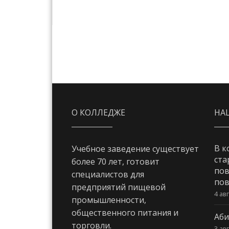
О КОЛЛЕДЖЕ
НА
В к
Учебное заведение существует
ста
более 70 лет, готовит
пов
специалистов для
пов
предприятий пищевой
4 ав
промышленности,
общественного питания и
Аби
торговли.
3 ав