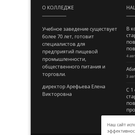
О КОЛЛЕДЖЕ
НА
В к
Учебное заведение существует
ста
более 70 лет, готовит
пов
специалистов для
пов
предприятий пищевой
4 ав
промышленности,
общественного питания и
Аби
торговли.
3 ав
директор Арефьева Елена
С 1
Викторовна
ста
пов
про
3 ав
Наш сайт исп
эффективност