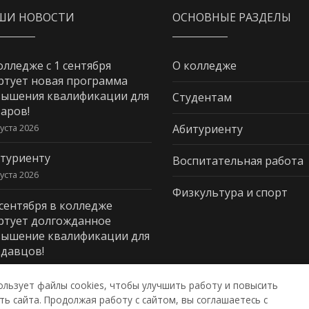
ШИ НОВОСТИ
ОСНОВНЫЕ РАЗДЕЛЫ
олледже с 1 сентября
О колледже
ртует новая программа
ышения квалификации для
Студентам
аров!
густа 2026
Абитуриенту
туриенту
Воспитательная работа
густа 2026
Физкультура и спорт
 сентября в колледже
ртует долгожданное
ышение квалификации для
давцов!
густа 2026
ользует файлы cookies, чтобы улучшить работу и повысить
ь сайта. Продолжая работу с сайтом, вы соглашаетесь с