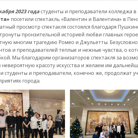
кабря 2023 года
студенты и преподаватели колледжа в
ота»
посетили спектакль «Валентин и Валентина» в Пен
атный просмотр спектакля состоялся благодаря Пушкинс
тронуты пронзительной историей любви главных геро
тную многим трагедию Ромео и Джульетты. Безусловно,
нтов и преподавателей теплые и нежные чувства, о ко
бкой. Мы благодарим организаторов спектакля за воз
и невероятную красоту искусства и желаем им дальнейш
и студенты и преподаватели, конечно же, продолжат у
риятиях города.