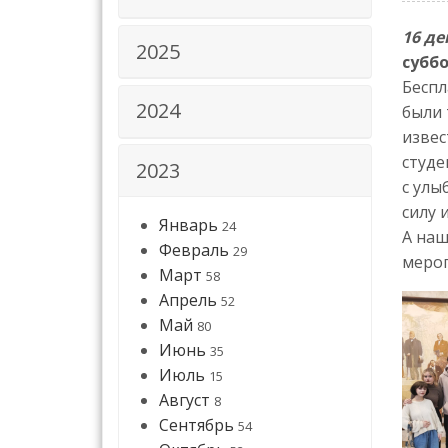
16 де
2025
субб
Беспл
2024
были 
извес
студе
2023
с улы
силу 
Январь
24
А наш
Февраль
29
мероп
Март
58
Апрель
52
Май
80
Июнь
35
Июль
15
Август
8
Сентябрь
54