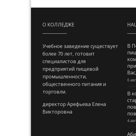
О КОЛЛЕДЖЕ
НА
В П
Учебное заведение существует
пи
более 70 лет, готовит
ком
специалистов для
при
предприятий пищевой
Вас
промышленности,
6 ав
общественного питания и
торговли.
В к
ста
директор Арефьева Елена
пов
Викторовна
пов
4 ав
Аби