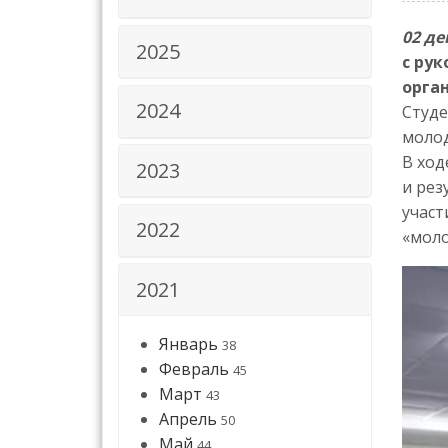
02 де
2025
с ру
орга
2024
Студе
молод
В ход
2023
и рез
участ
2022
«моло
2021
Январь
38
Февраль
45
Март
43
Апрель
50
Май
44