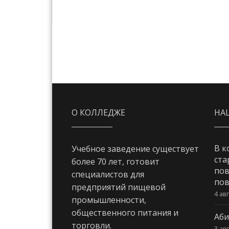
О КОЛЛЕДЖЕ
НА
В к
Учебное заведение существует
ста
более 70 лет, готовит
пов
специалистов для
пов
предприятий пищевой
4 ав
промышленности,
общественного питания и
Аби
торговли.
3 ав