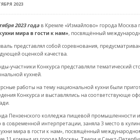
ТЯБРЯ 2023
тября 2023 года
в Кремле «Измайлово» города Москва
кухни мира в гости к нам»
, посвящённый международ
валь представлял собой соревнования, предусматрив
дующей оценкой качества.
ды-участники Конкурса представляли тематический сто
нальной кухней.
рсные работы на тему национальной кухни были приго
дения Конкурса и выставлялись на соответствующе о
ади.
нда Пензенского колледжа пищевой промышленности и
 в современной интерпретации, заняла 3 место в кули
кухни мира в гости к нам», посвящённый международно
ие 11 команд из города Москвы, Твери и Санкт-Петербур