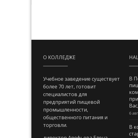
О КОЛЛЕДЖЕ
НА
В П
Учебное заведение существует
пи
более 70 лет, готовит
ком
специалистов для
при
предприятий пищевой
Вас
промышленности,
6 ав
общественного питания и
торговли.
В к
ста
директор Арефьева Елена