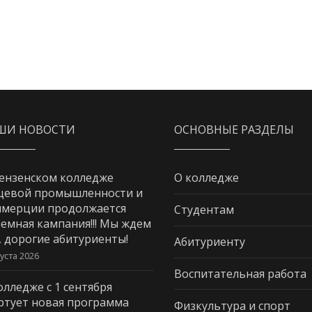
ШИ НОВОСТИ
ОСНОВНЫЕ РАЗДЕЛЫ
ензенском колледже
О колледже
щевой промышленности и
мерции продолжается
Студентам
емная кампания!!! Мы ждем
, дорогие абитуриенты!
Абитуриенту
густа 2026
Воспитательная работа
олледже с 1 сентября
ртует новая программа
Физкультура и спорт