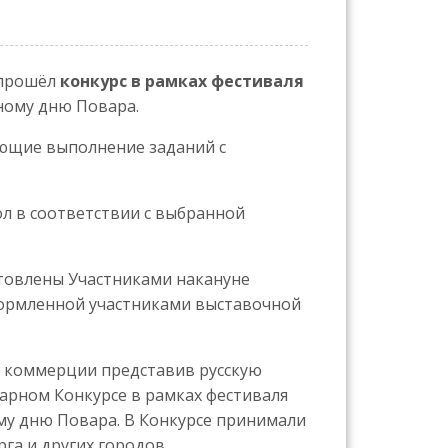
 прошёл
конкурс в рамках фестиваля
ному дню Повара.
ающие выполнение заданий с
л в соответствии с выбранной
товлены Участниками накануне
формленной участниками выставочной
 коммерции представив русскую
нарном Конкурсе в рамках фестиваля
му дню Повара. В Конкурсе принимали
га и других городов.