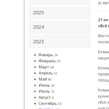
21 ОК
2025
21 ок
«Всё 
2024
Фести
2023
после
Коман
Январь
24
нацио
Февраль
29
Март
58
Конку
Апрель
52
прове
Май
80
площ
Июнь
35
Кома
Июль
15
кухню
Август
8
«Всё 
Сентябрь
54
участ