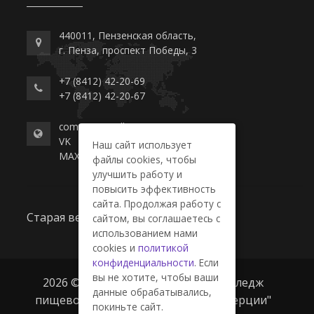
440011, Пензенская область,
г. Пенза, проспект Победы, 3
+7 (8412) 42-20-69
+7 (8412) 42-20-67
commerce-college.ru
VK
Наш сайт использует
MAX
файлы cookies, чтобы
улучшить работу и
повысить эффективность
сайта. Продолжая работу с
Старая версия сайта
сайтом, вы соглашаетесь с
использованием нами
cookies и
политикой
конфиденциальности
. Если
вы не хотите, чтобы ваши
2026 © ГАПОУ ПО "Пензенский колледж
данные обрабатывались,
пищевой промышленности и коммерции"
покиньте сайт.