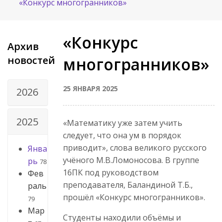
«Конкурс многогранников»
«Конкурс
Архив
новостей
многогранников»
25 ЯНВАРЯ 2025
2026
2025
«Математику уже затем учить
следует, что она ум в порядок
приводит», слова великого русского
Янва
учёного М.В.Ломоносова. В группе
рь
78
16ПК под руководством
Фев
преподавателя, Баландиной Т.Б.,
раль
прошёл «Конкурс многогранников».
79
Мар
Студенты находили объёмы и