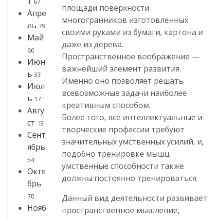
т
67
площади поверхности
Апре
многогранников изготовленных
ль
79
своими руками из бумаги, картона и
Май
даже из дерева.
66
Пространственное воображение —
Июн
важнейший элемент развития.
ь
33
Именно оно позволяет решать
Июл
всевозможные задачи наиболее
ь
17
креативным способом.
Авгу
Более того, все интеллектуальные и
ст
13
творческие профессии требуют
Сент
значительных умственных усилий, и,
ябрь
подобно тренировке мышц
54
умственные способности также
Октя
должны постоянно тренироваться.
брь
70
Данный вид деятельности развивает
Нояб
пространственное мышление,