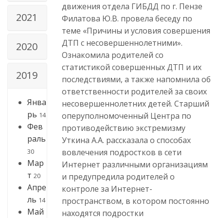
движения отдела ГИБДД по г. Пензе
2021
Филатова Ю.В. провела беседу по
теме «Причины и условия совершения
ДТП с несовершеннолетними».
2020
Ознакомила родителей со
статистикой совершенных ДТП и их
2019
последствиями, а также напомнила об
ответственности родителей за своих
Янва
несовершеннолетних детей. Старший
рь
14
оперуполномоченный Центра по
Фев
противодействию экстремизму
раль
Уткина А.А. рассказала о способах
30
вовлечения подростков в сети
Мар
Интернет различными организациям
т
20
и предупредила родителей о
Апре
контроле за Интернет-
ль
14
пространством, в котором постоянно
Май
находятся подростки