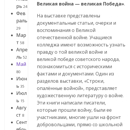
Великая война — великая Победа»
.
рь
24
Фев
На выставке представлены
раль
документальные статьи, очерки и
29
воспоминания о Великой
Мар
отечественной войне. Учащиеся
т
58
колледжа имеют возможность узнать
Апре
правду о той великой войне и
ль
52
великой победе советского народа,
Май
познакомиться с историческими
80
фактами и документами. Один из
Июн
разделов выставки, «Строки,
ь
35
опалённые войной», представляет
Июл
художественную литературу о войне.
ь
15
Эти книги написали писатели,
Авгу
которые прошли войну, были ее
ст
8
участниками, многие ушли на фронт
Сент
добровольцами, прямо со школьной
ябрь