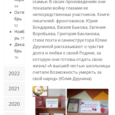
скамьи. В своих произведениях они
54
показали войну глазами ее
Октя
непосредственных участников. Книги
брь
писателей- фронтовиков: Юрия
52
Бондарева, Василя Быкова, Евгения
Нояб
Воробьева, Григория Бакланова,
рь
77
стихи поэта и санинструктора Юлии
Дека
Друниной рассказывают о чувстве
брь
долга и любви к своей Родине, за
70
которую они готовы отдать свою
жизнь! «А высшей честью школьницы
считали Возможность умереть за
2022
свой народ» (Юлия Друнина).
2021
2020