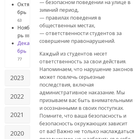
— безопасном поведении на улице в
Октя
зимний период,
брь
— правилах поведения в
63
общественных местах,
Нояб
— ответственности студентов за
рь
88
совершение правонарушений.
Дека
брь
Каждый из студентов несет
77
ответственность за свои действия.
Напоминаем, что нарушение законов
может повлечь серьезные
2023
последствия, включая
административное наказание. Мы
2022
призываем вас быть внимательными
и осознанными в своих поступках.
2021
Помните, что ваша безопасность и
безопасность окружающих зависит
от вас! Важно не только наслаждаться
2020
праздниками, но и заботиться о себе