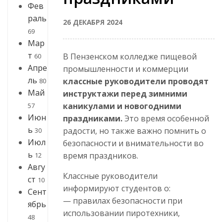
Фев
раль
26 ДЕКАБРЯ 2024
69
Мар
т
В Пензенском колледже пищевой
60
Апре
промышленности и коммерции
ль
классные руководители проводят
80
Май
инструктажи перед зимними
каникулами и новогодними
57
Июн
праздниками.
Это время особенной
ь
радости, но также важно помнить о
30
Июл
безопасности и внимательности во
ь
время праздников.
12
Авгу
Классные руководители
ст
10
информируют студентов о:
Сент
— правилах безопасности при
ябрь
использовании пиротехники,
48